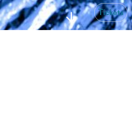
Tickets
Anne Paceo – französische
Komponistin und
Schlagzeugerin – verwebt
in ihrem neuen Album
Atlantis Klangaufnahmen
von Walen,
Meeresrauschen und
Unterwassercodierungen
mit Stimmen befreundeter