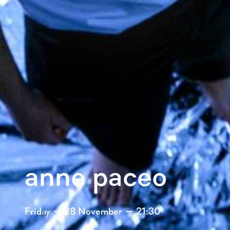
anne paceo
Friday
— 28 November
— 21:30